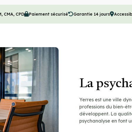
M, CMA, CPD
Paiement sécurisé
Garantie 14 jours
Accessib
La psycha
Yerres est une ville dy
professions du bien-ê
développent. La qualité
psychanalyse en font un