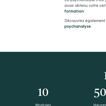
avoir obtenu votre cert
formation
.
Découvrez également n
psychanalyse
.
10
5
Modules
Heure