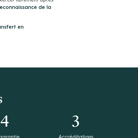
reconnaissance de la
ansfert en
s
14
3
garantie
Accréditations