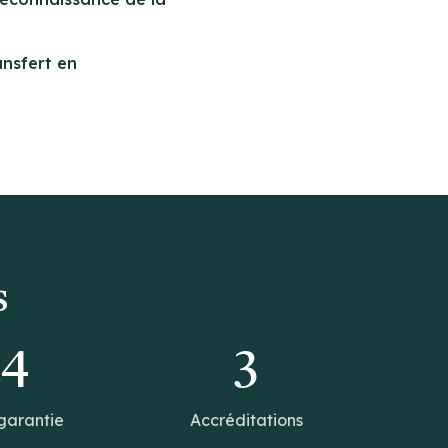
ansfert en
s
14
3
garantie
Accréditations