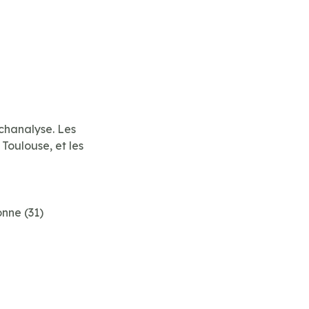
ychanalyse. Les
 Toulouse, et les
nne (31)