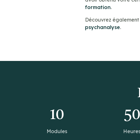
formation
.
Découvrez également n
psychanalyse
.
10
5
Modules
Heure