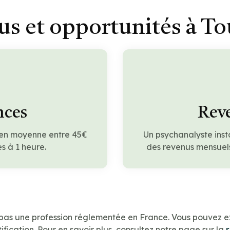
s et opportunités à T
nces
Reve
 en moyenne entre 45€
Un psychanalyste inst
s à 1 heure.
des revenus mensuels
 pas une profession réglementée en France. Vous pouvez e
ification. Pour en savoir plus, consultez notre page sur la