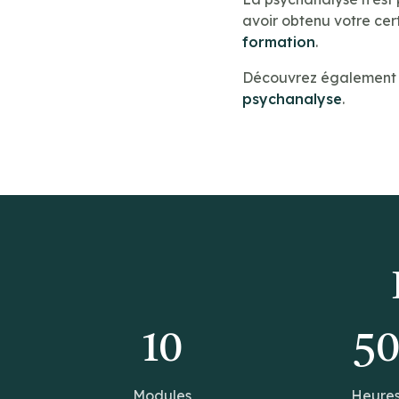
avoir obtenu votre cert
formation
.
Découvrez également n
psychanalyse
.
10
5
Modules
Heure