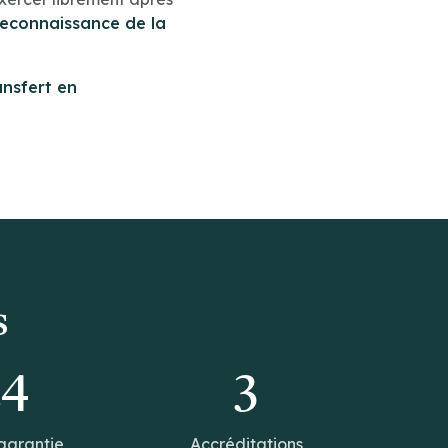
reconnaissance de la
ansfert en
s
14
3
garantie
Accréditations