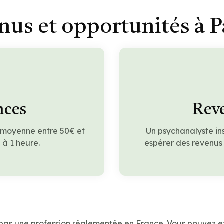
nus et opportunités à P
nces
Reve
n moyenne entre 50€ et
Un psychanalyste in
à 1 heure.
espérer des revenus
 pas une profession réglementée en France. Vous pouvez e