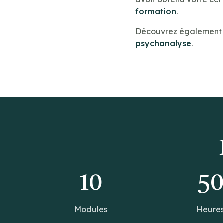
formation
.
Découvrez également n
psychanalyse
.
10
5
Modules
Heure