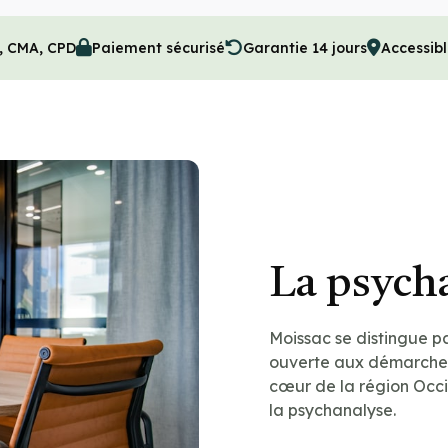
, CMA, CPD
Paiement sécurisé
Garantie 14 jours
Accessib
La psych
Moissac se distingue pa
ouverte aux démarches
cœur de la région Occit
la psychanalyse.