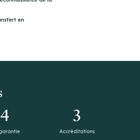
ansfert en
s
14
3
garantie
Accréditations