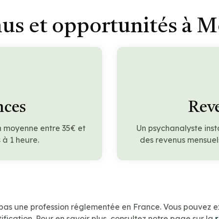
us et opportunités à M
nces
Reve
n moyenne entre 35€ et
Un psychanalyste inst
à 1 heure.
des revenus mensuels
 pas une profession réglementée en France. Vous pouvez e
ification. Pour en savoir plus, consultez notre page sur la