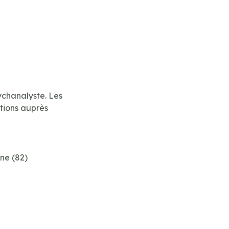
ychanalyste. Les
ntions auprès
ne (82)