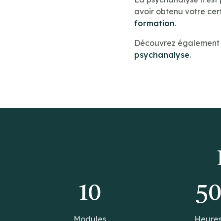
avoir obtenu votre cert
formation
.
Découvrez également n
psychanalyse
.
10
5
Modules
Heure