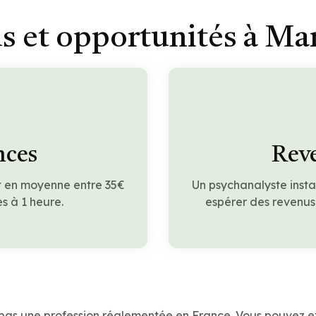
s et opportunités à M
nces
Reve
 en moyenne entre 35€
Un psychanalyste insta
s à 1 heure.
espérer des revenus
 pas une profession réglementée en France. Vous pouvez e