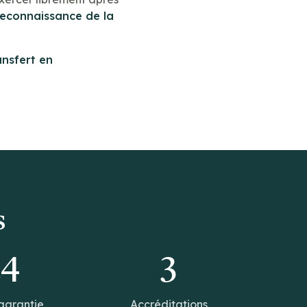
reconnaissance de la
ansfert en
s
14
3
garantie
Accréditations