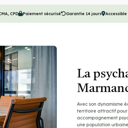
 CMA, CPD
Paiement sécurisé
Garantie 14 jours
Accessibl
La psych
Marman
Avec son dynamisme éc
territoire attractif po
accompagnement psych
une population urbaine