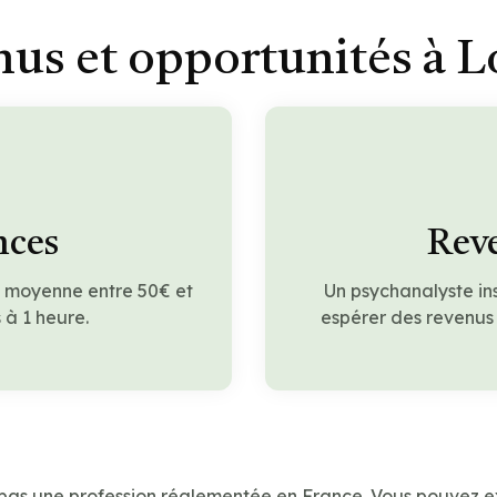
us et opportunités à 
nces
Reve
n moyenne entre 50€ et
Un psychanalyste in
à 1 heure.
espérer des revenus
 pas une profession réglementée en France. Vous pouvez e