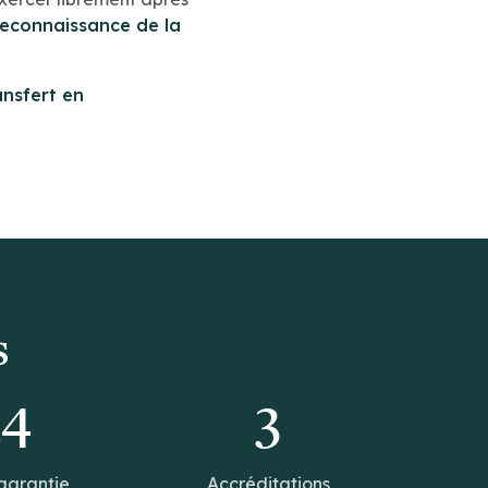
reconnaissance de la
ansfert en
s
14
3
garantie
Accréditations