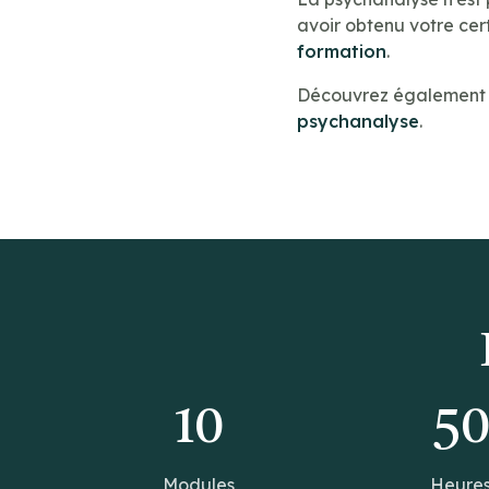
avoir obtenu votre cert
formation
.
Découvrez également n
psychanalyse
.
10
5
Modules
Heure