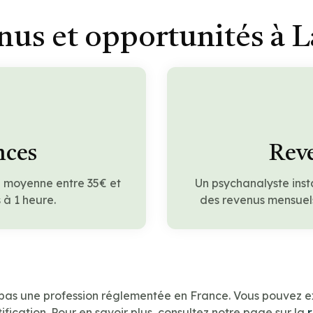
nus et opportunités à L
nces
Reve
n moyenne entre 35€ et
Un psychanalyste inst
à 1 heure.
des revenus mensuels
 pas une profession réglementée en France. Vous pouvez e
ification. Pour en savoir plus, consultez notre page sur la