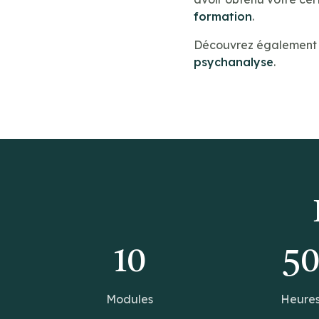
formation
.
Découvrez également n
psychanalyse
.
10
5
Modules
Heure