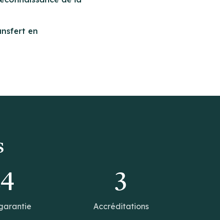
ansfert en
s
14
3
garantie
Accréditations