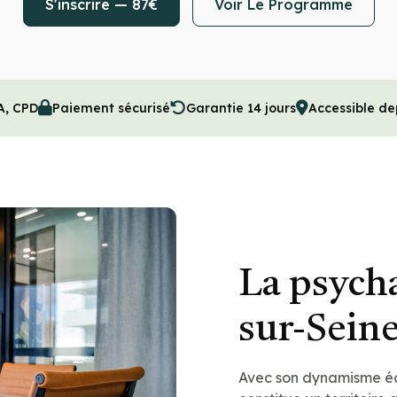
S'inscrire — 87€
Voir Le Programme
A, CPD
Paiement sécurisé
Garantie 14 jours
Accessible de
La psych
sur-Sein
Avec son dynamisme éc