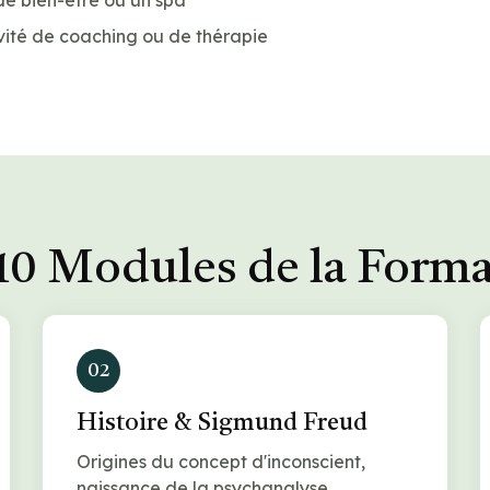
de bien-être ou un spa
vité de coaching ou de thérapie
10 Modules de la Form
02
Histoire & Sigmund Freud
Origines du concept d'inconscient,
naissance de la psychanalyse.