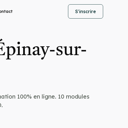
S'inscrire
ontact
Épinay-sur-
mation 100% en ligne. 10 modules
.