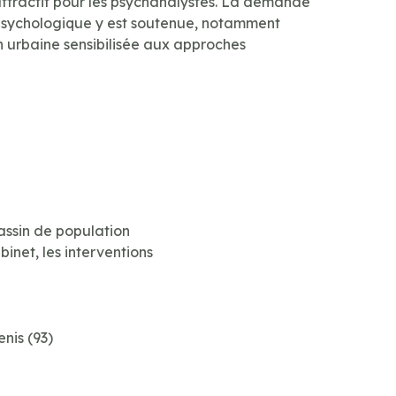
 attractif pour les psychanalystes. La demande
ychologique y est soutenue, notamment
 urbaine sensibilisée aux approches
assin de population
net, les interventions
nis (93)