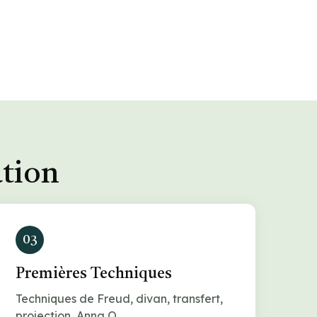
ation
03
Premières Techniques
Techniques de Freud, divan, transfert,
projection, Anna O.