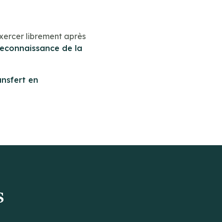
xercer librement après
reconnaissance de la
ansfert en
s