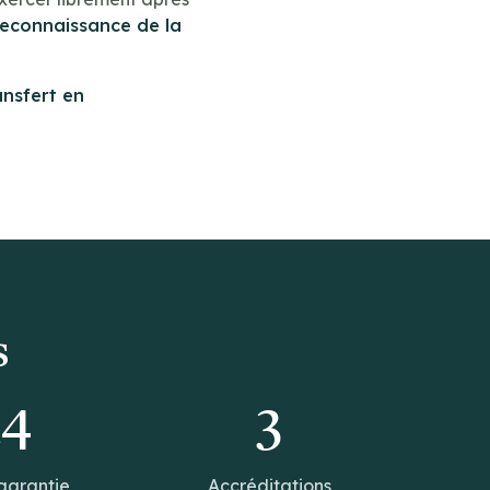
reconnaissance de la
ansfert en
s
14
3
garantie
Accréditations