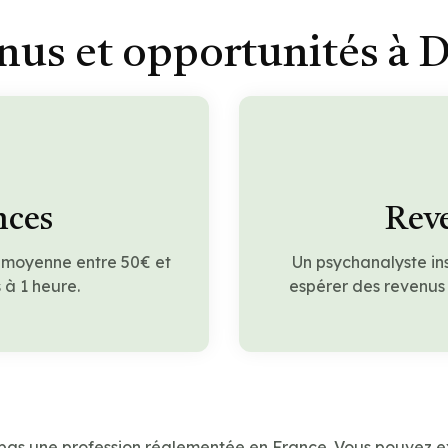
nus et opportunités à 
nces
Reve
 moyenne entre 50€ et
Un psychanalyste in
à 1 heure.
espérer des revenus
 pas une profession réglementée en France. Vous pouvez e