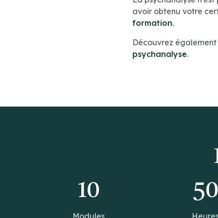
avoir obtenu votre cert
formation
.
Découvrez également n
psychanalyse
.
10
5
Modules
Heure