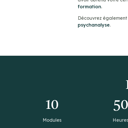
formation
.
Découvrez également n
psychanalyse
.
10
5
Modules
Heure