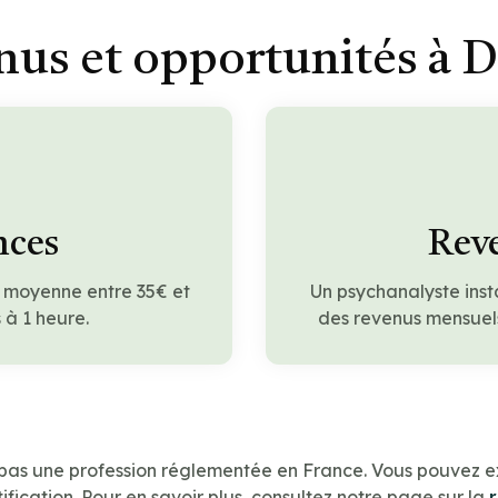
nus et opportunités à D
nces
Reve
n moyenne entre 35€ et
Un psychanalyste inst
à 1 heure.
des revenus mensuels
 pas une profession réglementée en France. Vous pouvez e
ification. Pour en savoir plus, consultez notre page sur la