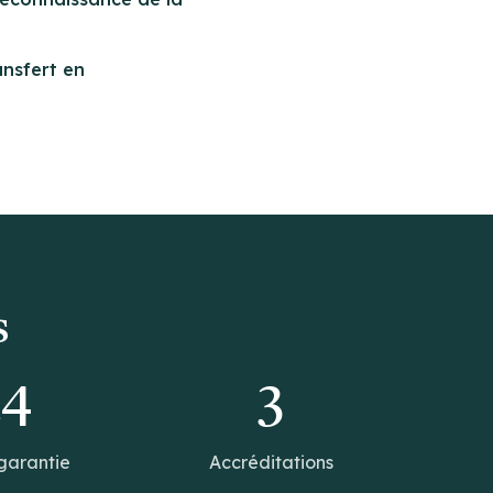
ansfert en
s
14
3
garantie
Accréditations