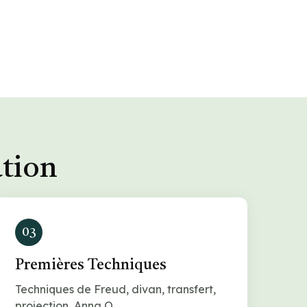
ation
03
Premières Techniques
Techniques de Freud, divan, transfert,
projection, Anna O.