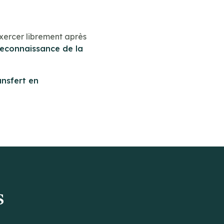
xercer librement après
reconnaissance de la
ansfert en
s