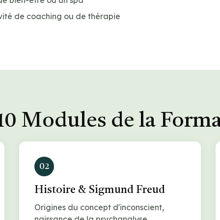
de bien-être ou un spa
vité de coaching ou de thérapie
10 Modules de la Form
02
Histoire & Sigmund Freud
Origines du concept d'inconscient,
naissance de la psychanalyse.