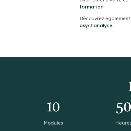
formation
.
Découvrez également n
psychanalyse
.
10
5
Modules
Heure