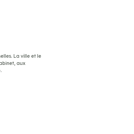
es. La ville et le
abinet, aux
.