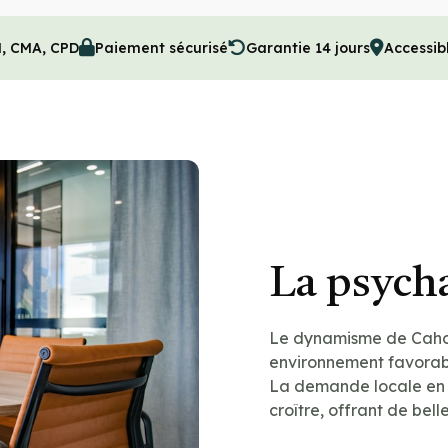
M, CMA, CPD
Paiement sécurisé
Garantie 14 jours
Accessib
La psych
Le dynamisme de Cahors
environnement favorabl
La demande locale en
croître, offrant de bel