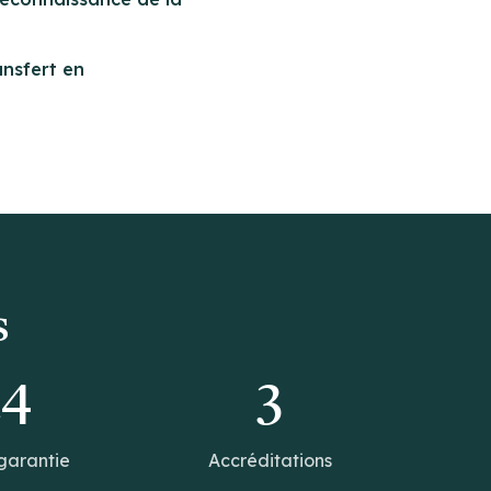
ansfert en
s
14
3
garantie
Accréditations