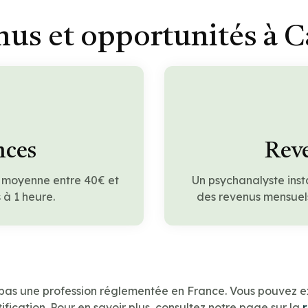
us et opportunités à 
nces
Reve
n moyenne entre 40€ et
Un psychanalyste inst
à 1 heure.
des revenus mensuels
 pas une profession réglementée en France. Vous pouvez e
ification. Pour en savoir plus, consultez notre page sur la