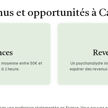
us et opportunités à 
nces
Reve
n moyenne entre 50€ et
Un psychanalyste in
à 1 heure.
espérer des revenus
 pas une profession réglementée en France. Vous pouvez e