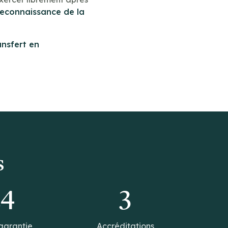
reconnaissance de la
ansfert en
s
14
3
garantie
Accréditations