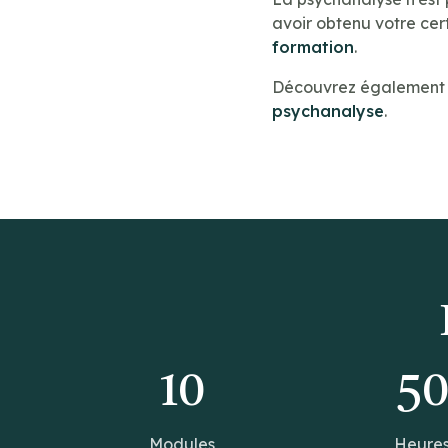
avoir obtenu votre cert
formation
.
Découvrez également n
psychanalyse
.
10
5
Modules
Heure