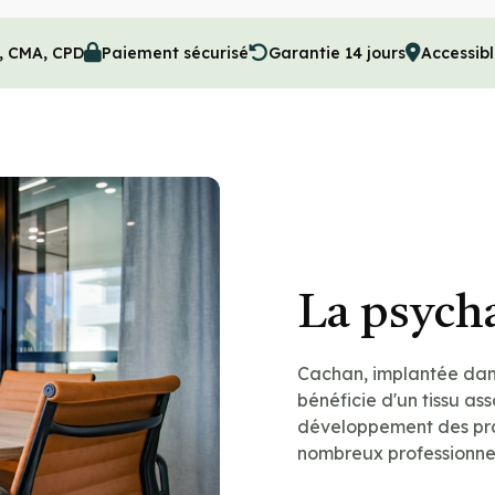
M, CMA, CPD
Paiement sécurisé
Garantie 14 jours
Accessib
La psych
Cachan, implantée dan
bénéficie d'un tissu ass
développement des prat
nombreux professionnel