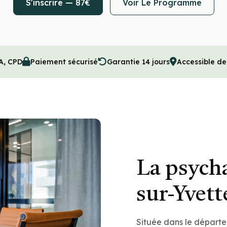
S'inscrire — 87€
Voir Le Programme
A, CPD
Paiement sécurisé
Garantie 14 jours
Accessible de
La psycha
sur-Yvett
Située dans le départe