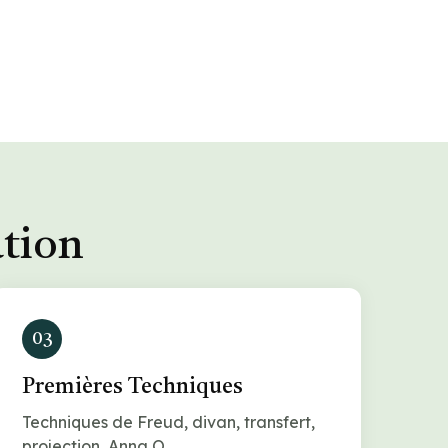
ation
03
Premières Techniques
Techniques de Freud, divan, transfert,
projection, Anna O.