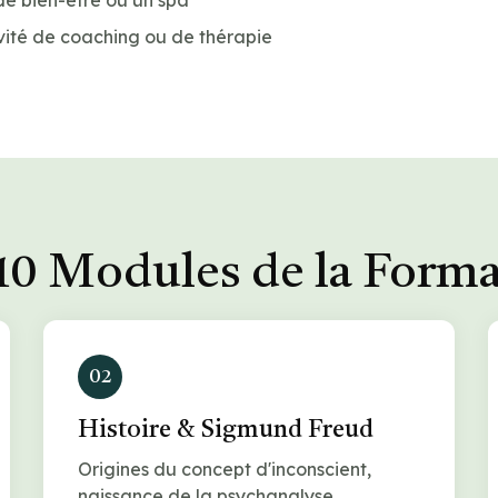
de bien-être ou un spa
vité de coaching ou de thérapie
10 Modules de la Form
02
Histoire & Sigmund Freud
Origines du concept d'inconscient,
naissance de la psychanalyse.