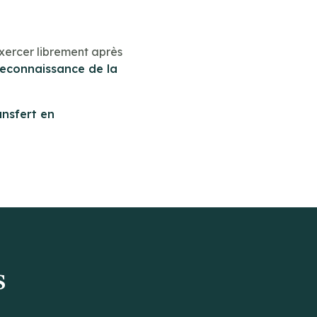
xercer librement après
reconnaissance de la
ansfert en
s