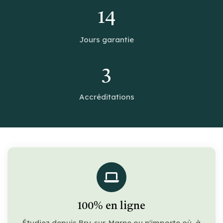
14
Jours garantie
3
Accréditations
100% en ligne
Étudiez depuis Bry-sur-Marne ou n'importe où, à