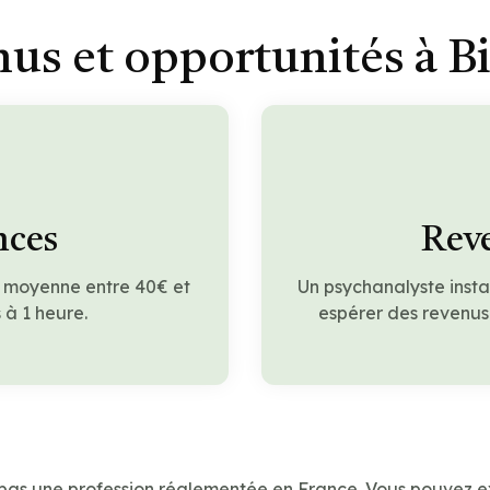
us et opportunités à Bi
nces
Reve
n moyenne entre 40€ et
Un psychanalyste insta
à 1 heure.
espérer des revenus
 pas une profession réglementée en France. Vous pouvez e