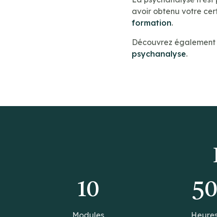
avoir obtenu votre cert
formation
.
Découvrez également n
psychanalyse
.
10
5
Modules
Heure