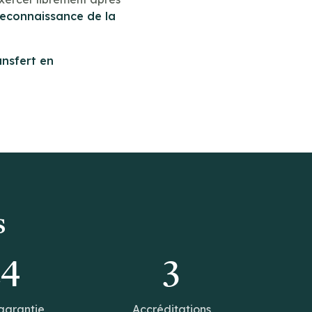
reconnaissance de la
ansfert en
s
14
3
garantie
Accréditations