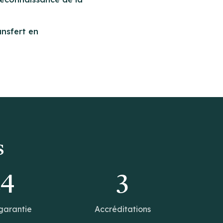
ansfert en
s
14
3
garantie
Accréditations