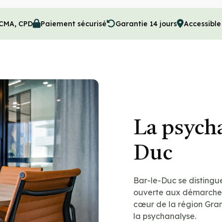
 CMA, CPD
Paiement sécurisé
Garantie 14 jours
Accessible
La psycha
Duc
Bar-le-Duc se distingue
ouverte aux démarches
cœur de la région Grand
la psychanalyse.