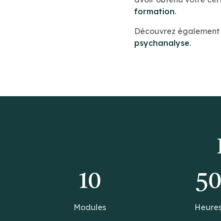
formation
.
Découvrez également n
psychanalyse
.
10
5
Modules
Heure