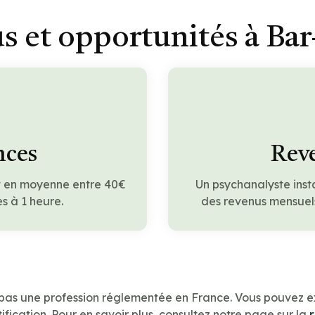
s et opportunités à Bar
nces
Reve
t en moyenne entre 40€
Un psychanalyste inst
s à 1 heure.
des revenus mensuels
 pas une profession réglementée en France. Vous pouvez e
ification. Pour en savoir plus, consultez notre page sur la