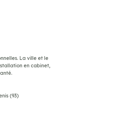
lles. La ville et le
tallation en cabinet,
santé.
nis (93)