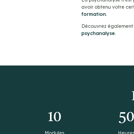
avoir obtenu votre cert
formation
.
Découvrez également n
psychanalyse
.
10
5
Modules
Heure