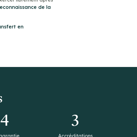
reconnaissance de la
ansfert en
s
14
3
garantie
Accréditations