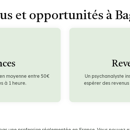
us et opportunités à Ba
nces
Reve
 en moyenne entre 50€
Un psychanalyste in
s à 1 heure.
espérer des revenus
 pas une profession réglementée en France. Vous pouvez e