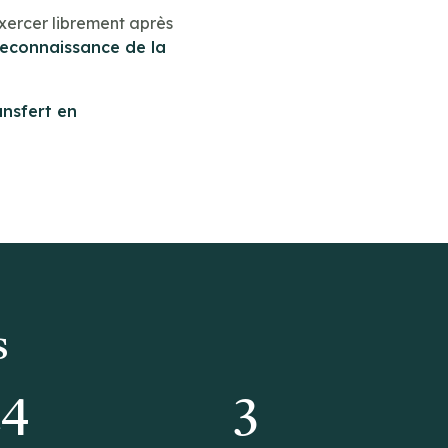
xercer librement après
reconnaissance de la
ansfert en
s
14
3