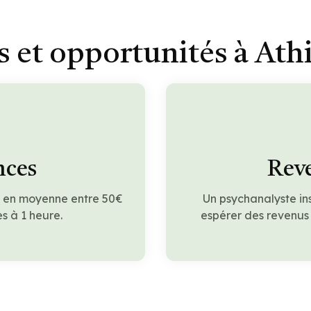
 et opportunités à At
nces
Reve
t en moyenne entre 50€
Un psychanalyste in
s à 1 heure.
espérer des revenus