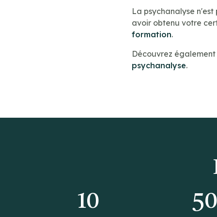
La psychanalyse n'est
avoir obtenu votre cert
formation
.
Découvrez également n
psychanalyse
.
10
5